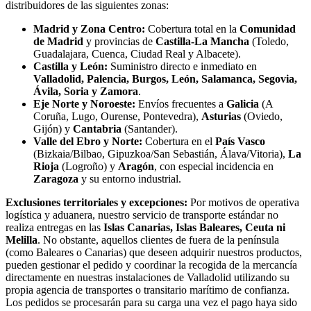
distribuidores de las siguientes zonas:
Madrid y Zona Centro:
Cobertura total en la
Comunidad
de Madrid
y provincias de
Castilla-La Mancha
(Toledo,
Guadalajara, Cuenca, Ciudad Real y Albacete).
Castilla y León:
Suministro directo e inmediato en
Valladolid, Palencia, Burgos, León, Salamanca, Segovia,
Ávila, Soria y Zamora
.
Eje Norte y Noroeste:
Envíos frecuentes a
Galicia
(A
Coruña, Lugo, Ourense, Pontevedra),
Asturias
(Oviedo,
Gijón) y
Cantabria
(Santander).
Valle del Ebro y Norte:
Cobertura en el
País Vasco
(Bizkaia/Bilbao, Gipuzkoa/San Sebastián, Álava/Vitoria),
La
Rioja
(Logroño) y
Aragón
, con especial incidencia en
Zaragoza
y su entorno industrial.
Exclusiones territoriales y excepciones:
Por motivos de operativa
logística y aduanera, nuestro servicio de transporte estándar no
realiza entregas en las
Islas Canarias, Islas Baleares, Ceuta ni
Melilla
. No obstante, aquellos clientes de fuera de la península
(como Baleares o Canarias) que deseen adquirir nuestros productos,
pueden gestionar el pedido y coordinar la recogida de la mercancía
directamente en nuestras instalaciones de Valladolid utilizando su
propia agencia de transportes o transitario marítimo de confianza.
Los pedidos se procesarán para su carga una vez el pago haya sido